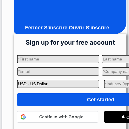
Fermer S'inscrire
Ouvrir S'inscrire
Sign up for your free account
Get started
C