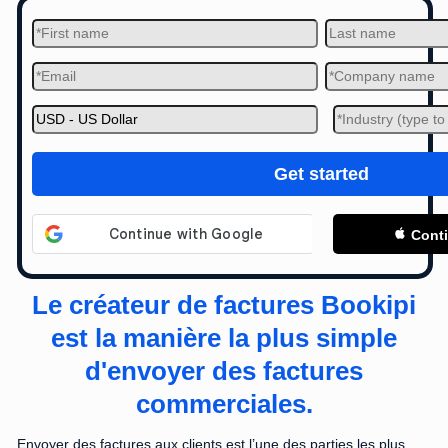
Get started
Cont
Le créateur de factures Bookipi
est la manière la plus simple
d'envoyer des factures
commerciales.
Envoyer des factures aux clients est l’une des parties les plus