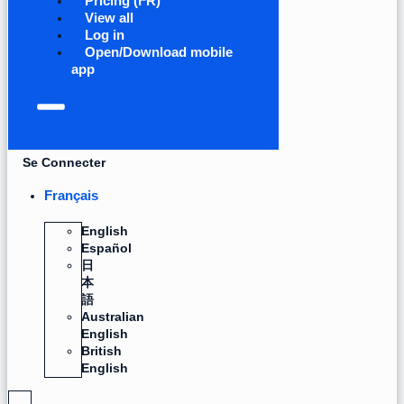
Pricing (FR)
View all
Log in
Open/Download mobile
app
Se Connecter
Français
English
Español
日
本
語
Australian
English
British
English