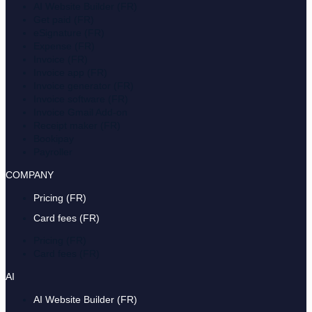
AI Website Builder (FR)
Get paid (FR)
eSignature (FR)
Expense (FR)
Invoice (FR)
Invoice app (FR)
Invoice generator (FR)
Invoice software (FR)
Invoice Gmail Add-on
Receipt maker (FR)
Bookipay
Payroller
COMPANY
Pricing (FR)
Card fees (FR)
Pricing (FR)
Card fees (FR)
AI
AI Website Builder (FR)