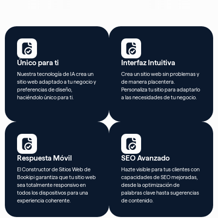
of
15
Único para ti
Interfaz Intuitiva
Nuestra tecnología de IA crea un
Crea un sitio web sin problemas y
sitio web adaptado a tu negocio y
de manera placentera.
preferencias de diseño,
Personaliza tu sitio para adaptarlo
haciéndolo único para ti.
a las necesidades de tu negocio.
Respuesta Móvil
SEO Avanzado
El Constructor de Sitios Web de
Hazte visible para tus clientes con
Bookipi garantiza que tu sitio web
capacidades de SEO mejoradas,
sea totalmente responsivo en
desde la optimización de
todos los dispositivos para una
palabras clave hasta sugerencias
experiencia coherente.
de contenido.