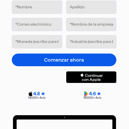
Comenzar ahora
Continuar
con Apple
4.8 ★
4.6 ★
14000
+ Avis
55000
+ Avis