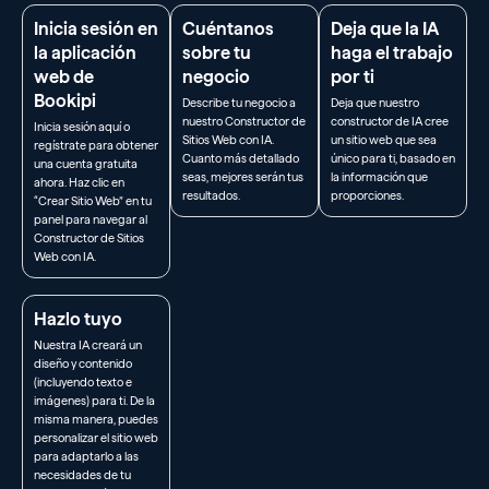
Inicia sesión en
Cuéntanos
Deja que la IA
la aplicación
sobre tu
haga el trabajo
web de
negocio
por ti
Bookipi
Describe tu negocio a
Deja que nuestro
nuestro Constructor de
constructor de IA cree
Inicia sesión aquí o
Sitios Web con IA.
un sitio web que sea
regístrate para obtener
Cuanto más detallado
único para ti, basado en
una cuenta gratuita
seas, mejores serán tus
la información que
ahora. Haz clic en
resultados.
proporciones.
“Crear Sitio Web” en tu
panel para navegar al
Constructor de Sitios
Web con IA.
Hazlo tuyo
Nuestra IA creará un
diseño y contenido
(incluyendo texto e
imágenes) para ti. De la
misma manera, puedes
personalizar el sitio web
para adaptarlo a las
necesidades de tu