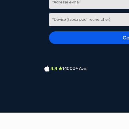
Co
4.9 ★
14000
+ Avis