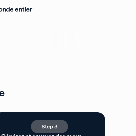
monde entier
e
Step 3