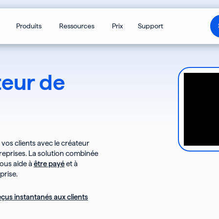
Ouvrir Modèles
Ouvrir Produits
Ouvrir Ressources
Produits
Ressources
Prix
Support
teur de
vos clients avec le créateur
ntreprises. La solution combinée
vous aide à
être payé
et à
prise.
eçus instantanés aux clients