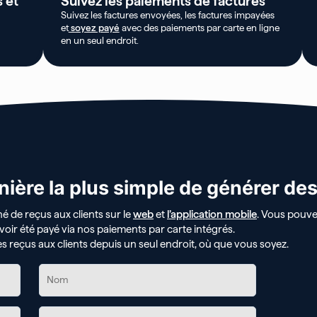
s et
Suivez les paiements de factures
Suivez les factures envoyées, les factures impayées
et
soyez payé
avec des paiements par carte en ligne
en un seul endroit.
ière la plus simple de générer de
né de reçus aux clients sur le
web
et
l’application mobile
. Vous pouv
voir été payé via nos paiements par carte intégrés.
s reçus aux clients depuis un seul endroit, où que vous soyez.