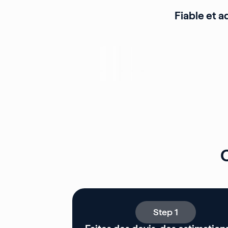
Fiable et a
Showing
Slide
1
of
15
Step 1