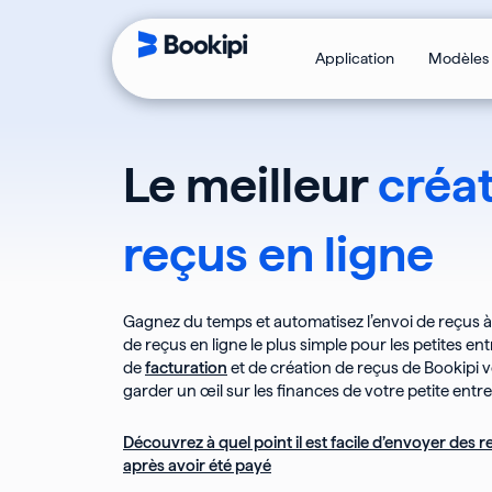
Aller
au
contenu
Application
Modèles
Le meilleur
créa
reçus en ligne
Gagnez du temps et automatisez l’envoi de reçus à 
de reçus en ligne le plus simple pour les petites e
de
facturation
et de création de reçus de Bookipi 
garder un œil sur les finances de votre petite entre
Découvrez à quel point il est facile d’envoyer des r
après avoir été payé