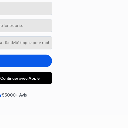
Continuer avec Apple
★
55000
+ Avis